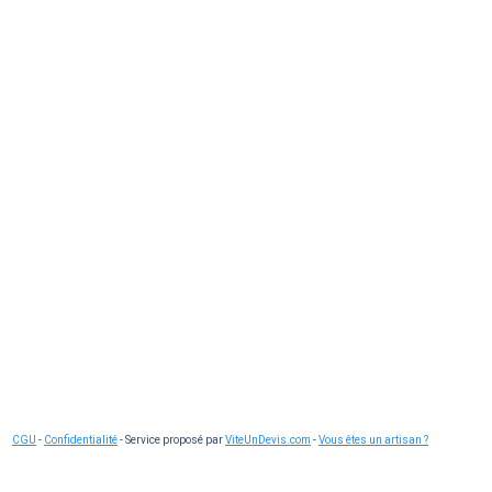
rojet :
CGU
-
Confidentialité
- Service proposé par
ViteUnDevis.com
-
Vous êtes un artisan ?