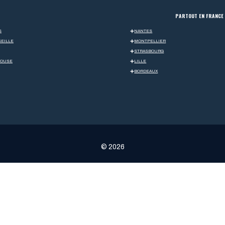
PARTOUT EN FRANCE
S
NANTES
EILLE
MONTPELLIER
STRASBOURG
LOUSE
LILLE
BORDEAUX
© 2026