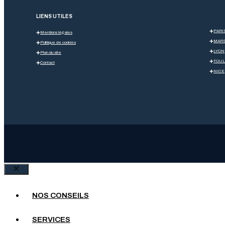
LIENS UTILES
PARI
Mentions légales
MARS
Politique de cookies
LYON
Plan du site
TOU
Contact
NICE
Fermer
NOS CONSEILS
SERVICES