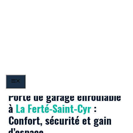
Aller
au
contenu
La Ferté-Saint-Cyr
MENU
Porte de garage enroulable
à
La Ferté-Saint-Cyr
:
Confort, sécurité et gain
d’espace