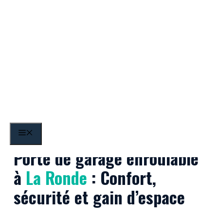
Aller
au
contenu
La Ronde
MENU
Porte de garage enroulable
à
La Ronde
: Confort,
sécurité et gain d’espace