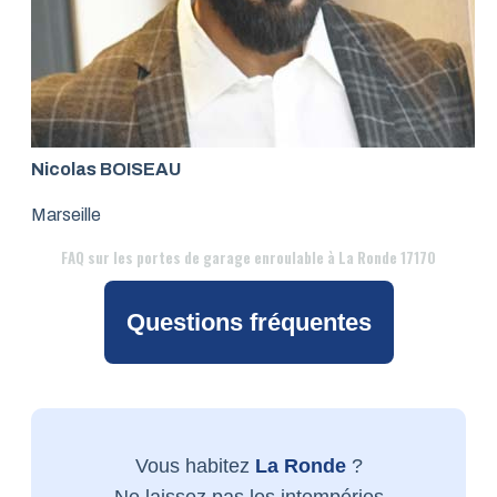
Nicolas BOISEAU
Marseille
FAQ
sur les portes de garage enroulable à La Ronde 17170
Questions fréquentes
Vous habitez
La Ronde
?
Ne laissez pas les intempéries