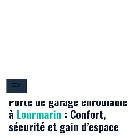
Aller
au
contenu
Lourmarin
MENU
Porte de garage enroulable
à
Lourmarin
: Confort,
sécurité et gain d’espace