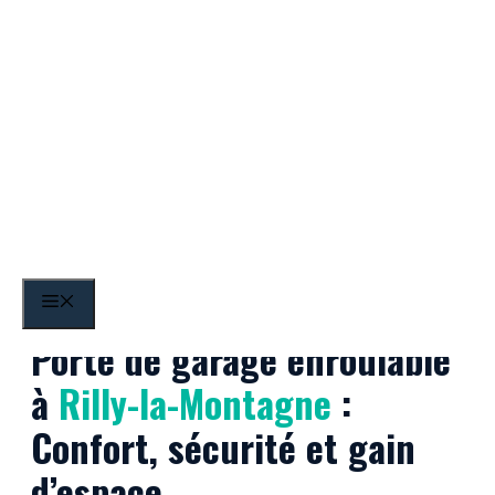
Aller
au
contenu
Rilly-la-Montagne
MENU
Porte de garage enroulable
à
Rilly-la-Montagne
:
Confort, sécurité et gain
d’espace