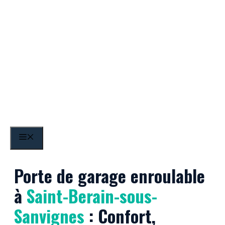
Aller
au
contenu
Saint-Berain-sous-
MENU
Sanvignes
Porte de garage enroulable
à
Saint-Berain-sous-
Sanvignes
: Confort,