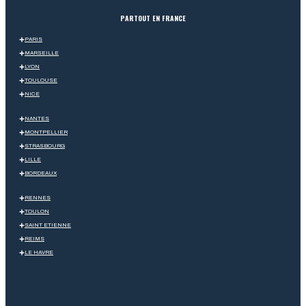
PARTOUT EN FRANCE
PARIS
MARSEILLE
LYON
TOULOUSE
NICE
NANTES
MONTPELLIER
STRASBOURG
LILLE
BORDEAUX
RENNES
TOULON
SAINT ETIENNE
REIMS
LE HAVRE