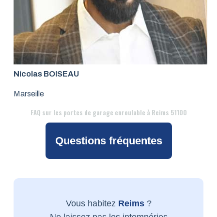
Nicolas BOISEAU
Marseille
FAQ
sur les portes de garage enroulable à Reims 51100
Questions fréquentes
Vous habitez
Reims
?
Ne laissez pas les intempéries