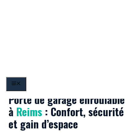
Aller
au
contenu
Reims
MENU
Porte de garage enroulable
à
Reims
: Confort, sécurité
et gain d’espace