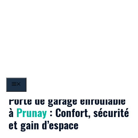
Aller
au
contenu
Prunay
MENU
Porte de garage enroulable
à
Prunay
: Confort, sécurité
et gain d’espace