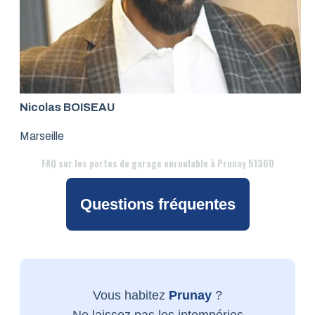
Nicolas BOISEAU
Marseille
FAQ
sur les portes de garage enroulable à Prunay 51360
Questions fréquentes
Vous habitez
Prunay
?
Ne laissez pas les intempéries