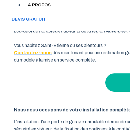
A PROPOS
Votre garage manque de place et vous cherchez une soluti
DEVIS GRATUIT
souhaitent allier fonctionnalité et performance. Grâce à 
pourquoi de nombreux habitants de la région Auvergne-Rhô
Vous habitez Saint-Étienne ou ses alentours ?
Contactez-nous
dès maintenant pour une estimation gra
du modèle à la mise en service complète.
Nous nous occupons de votre installation complèt
L’installation d’une porte de garage enroulable demande 
sécurité en vigueur, de la fixation des coulisses à la conf