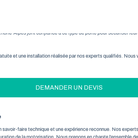
on pratique pour optimiser votre espace ? La porte de garage enr
son système innovant d’enroulement vertical, cette fermeture la
ne-Alpes font confiance à ce type de porte pour sécuriser leur 
tuite et une installation réalisée par nos experts qualifiés. Nou
DEMANDER UN DEVIS
e
un savoir-faire technique et une expérience reconnue. Nos exper
iguration de la motorisation. Nous prenons en charge l’ensemble de