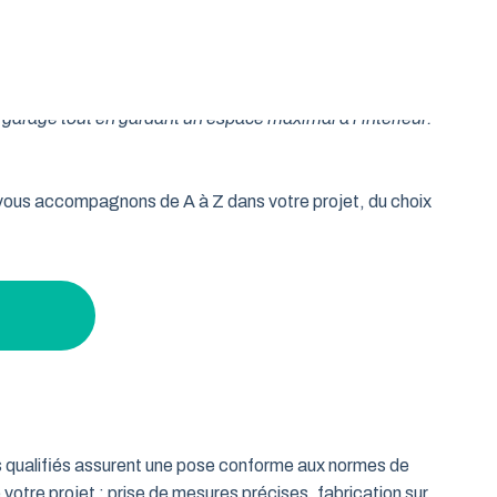
oulable est la réponse idéale pour les propriétaires qui
isse vos murs libres et votre plafond dégagé. Découvrez
garage tout en gardant un espace maximal à l’intérieur.
s vous accompagnons de A à Z dans votre projet, du choix
ts qualifiés assurent une pose conforme aux normes de
 votre projet : prise de mesures précises, fabrication sur