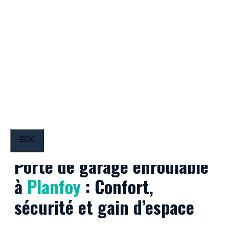
Aller
au
contenu
Planfoy
MENU
Porte de garage enroulable
à
Planfoy
: Confort,
sécurité et gain d’espace