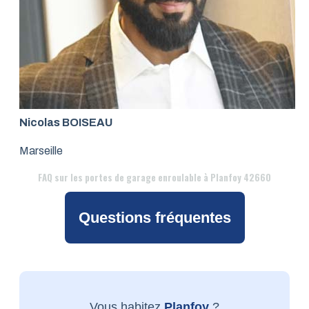
Nicolas BOISEAU
Marseille
FAQ
sur les portes de garage enroulable à Planfoy 42660
Questions fréquentes
Vous habitez
Planfoy
?