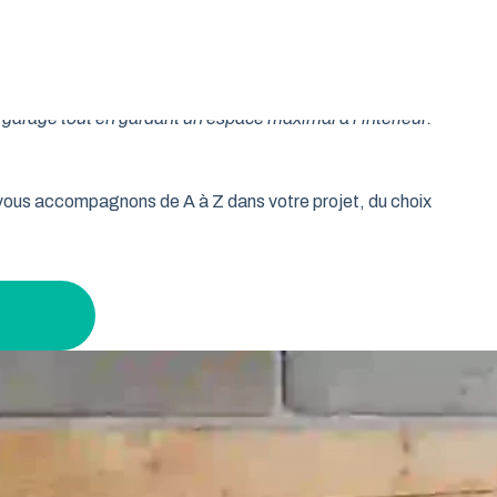
oulable est la réponse idéale pour les propriétaires qui
isse vos murs libres et votre plafond dégagé. Découvrez
garage tout en gardant un espace maximal à l’intérieur.
s vous accompagnons de A à Z dans votre projet, du choix