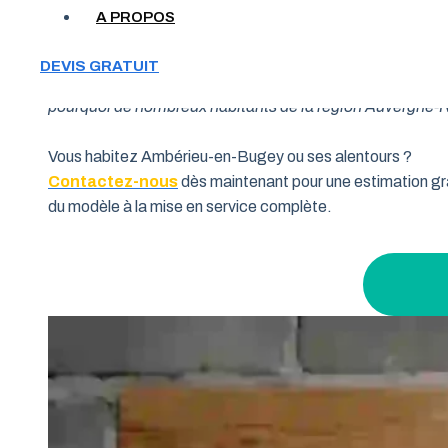
A PROPOS
Votre garage manque de place et vous cherchez une soluti
DEVIS GRATUIT
souhaitent allier fonctionnalité et performance. Grâce à 
pourquoi de nombreux habitants de la région Auvergne-Rhô
Vous habitez Ambérieu-en-Bugey ou ses alentours ?
Contactez-nous
dès maintenant pour une estimation gra
du modèle à la mise en service complète.