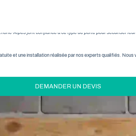
on pratique pour optimiser votre espace ? La porte de garage enr
son système innovant d’enroulement vertical, cette fermeture la
ne-Alpes font confiance à ce type de porte pour sécuriser leur 
tuite et une installation réalisée par nos experts qualifiés. Nou
DEMANDER UN DEVIS