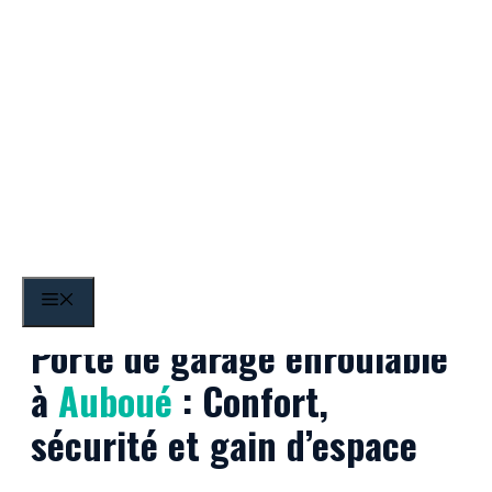
Aller
au
contenu
Auboué
MENU
Porte de garage enroulable
à
Auboué
: Confort,
sécurité et gain d’espace