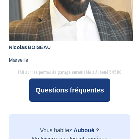
Nicolas BOISEAU
Marseille
FAQ
sur les portes de garage enroulable à Auboué 54580
Questions fréquentes
Vous habitez
Auboué
?
Ne laissez pas les intempéries