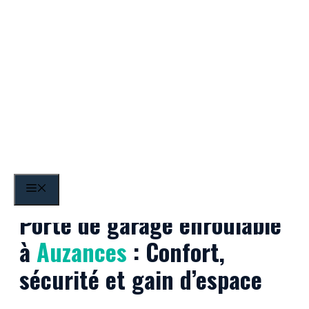
Aller
au
contenu
Auzances
MENU
Porte de garage enroulable
à
Auzances
: Confort,
sécurité et gain d’espace