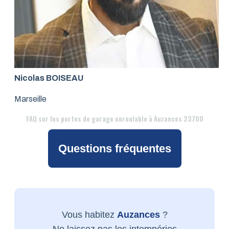
Nicolas BOISEAU
Marseille
FAQ
sur les portes de garage enroulable à Auzances 23700
Questions fréquentes
Vous habitez
Auzances
?
Ne laissez pas les intempéries