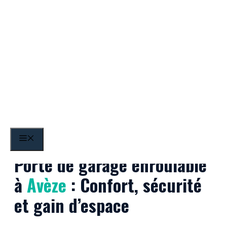
Aller
au
contenu
Avèze
MENU
Porte de garage enroulable
à
Avèze
: Confort, sécurité
et gain d’espace