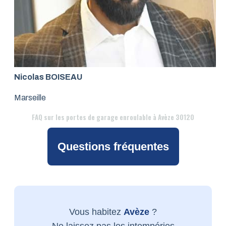
Nicolas BOISEAU
Marseille
FAQ
sur les portes de garage enroulable à Avèze 30120
Questions fréquentes
Vous habitez
Avèze
?
Ne laissez pas les intempéries