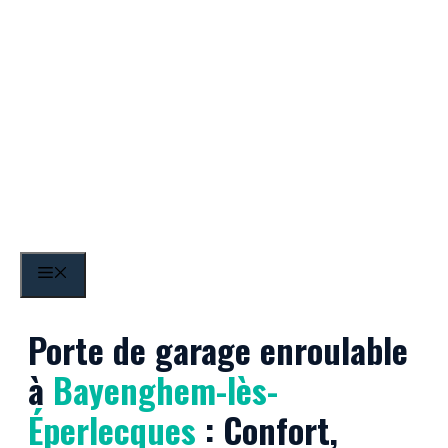
Aller
au
contenu
Bayenghem-lès-
MENU
Éperlecques
Porte de garage enroulable
à
Bayenghem-lès-
Éperlecques
: Confort,