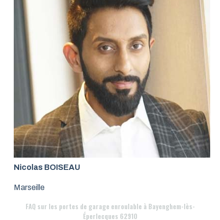
Nicolas BOISEAU
Marseille
FAQ
sur les portes de garage enroulable à Bayenghem-lès-
Éperlecques 62910