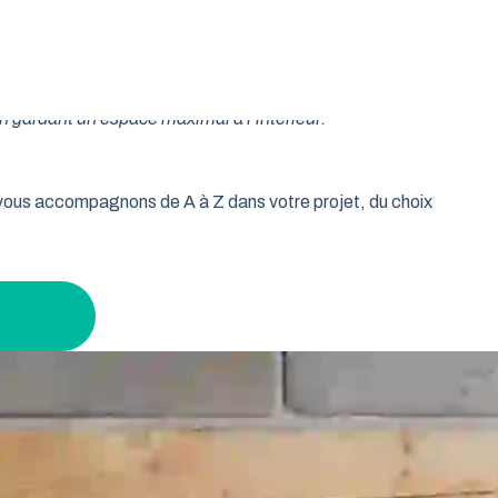
oulable est la réponse idéale pour les propriétaires qui
isse vos murs libres et votre plafond dégagé. Découvrez
n gardant un espace maximal à l’intérieur.
s vous accompagnons de A à Z dans votre projet, du choix