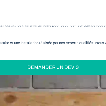
on pratique pour optimiser votre espace ? La porte de garage enr
son système innovant d’enroulement vertical, cette fermeture la
t confiance à ce type de porte pour sécuriser leur garage tout e
tuite et une installation réalisée par nos experts qualifiés. Nou
DEMANDER UN DEVIS