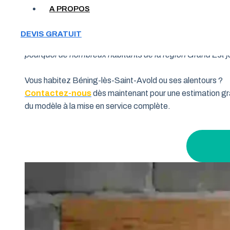
A PROPOS
Votre garage manque de place et vous cherchez une soluti
DEVIS GRATUIT
souhaitent allier fonctionnalité et performance. Grâce à 
pourquoi de nombreux habitants de la région Grand Est fon
Vous habitez Béning-lès-Saint-Avold ou ses alentours ?
Contactez-nous
dès maintenant pour une estimation gra
du modèle à la mise en service complète.