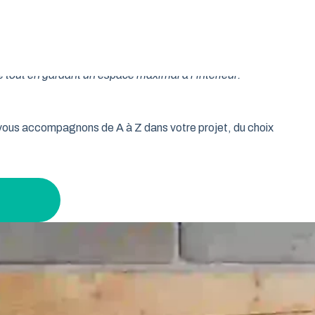
oulable est la réponse idéale pour les propriétaires qui
isse vos murs libres et votre plafond dégagé. Découvrez
 tout en gardant un espace maximal à l’intérieur.
s vous accompagnons de A à Z dans votre projet, du choix