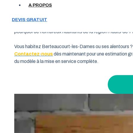
A PROPOS
Votre garage manque de place et vous cherchez une soluti
DEVIS GRATUIT
souhaitent allier fonctionnalité et performance. Grâce à 
pourquoi de nombreux habitants de la région Hauts-de-Fra
Vous habitez Berteaucourt-les-Dames ou ses alentours ?
Contactez-nous
dès maintenant pour une estimation gra
du modèle à la mise en service complète.