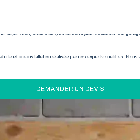
on pratique pour optimiser votre espace ? La porte de garage enr
son système innovant d’enroulement vertical, cette fermeture la
nce font confiance à ce type de porte pour sécuriser leur garage
tuite et une installation réalisée par nos experts qualifiés. Nou
DEMANDER UN DEVIS