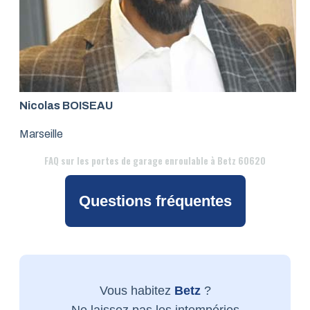
Nicolas BOISEAU
Marseille
FAQ
sur les portes de garage enroulable à Betz 60620
Questions fréquentes
Vous habitez
Betz
?
Ne laissez pas les intempéries