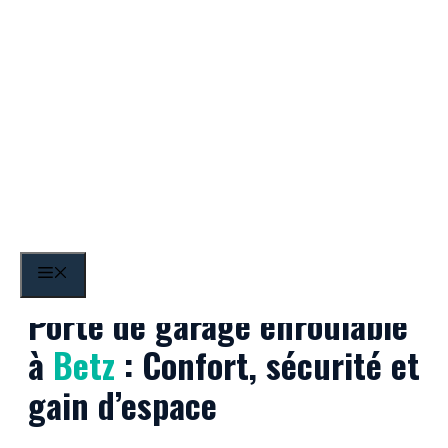
Aller
au
contenu
Betz
MENU
Porte de garage enroulable
à
Betz
: Confort, sécurité et
gain d’espace