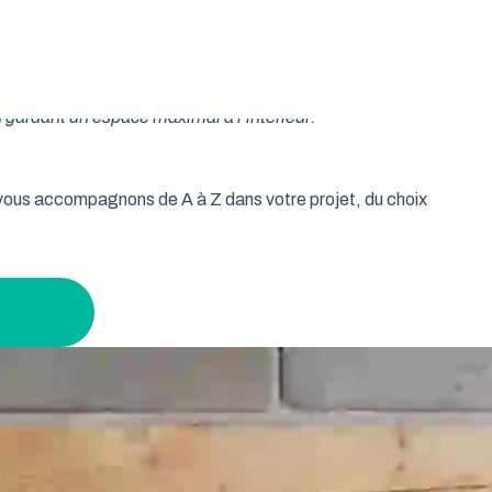
oulable est la réponse idéale pour les propriétaires qui
isse vos murs libres et votre plafond dégagé. Découvrez
 gardant un espace maximal à l’intérieur.
s vous accompagnons de A à Z dans votre projet, du choix