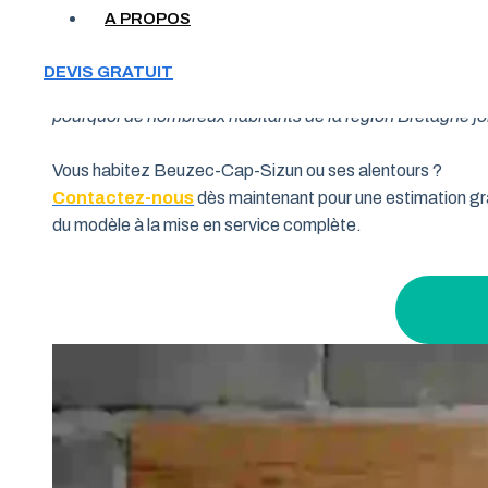
A PROPOS
Votre garage manque de place et vous cherchez une soluti
DEVIS GRATUIT
souhaitent allier fonctionnalité et performance. Grâce à 
pourquoi de nombreux habitants de la région Bretagne font
Vous habitez Beuzec-Cap-Sizun ou ses alentours ?
Contactez-nous
dès maintenant pour une estimation gra
du modèle à la mise en service complète.