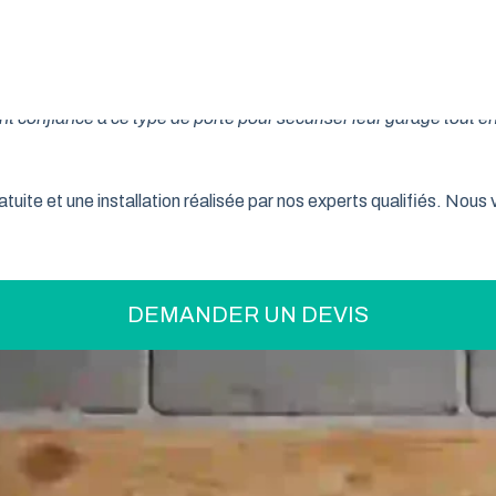
on pratique pour optimiser votre espace ? La porte de garage enr
son système innovant d’enroulement vertical, cette fermeture la
 confiance à ce type de porte pour sécuriser leur garage tout en
tuite et une installation réalisée par nos experts qualifiés. Nou
DEMANDER UN DEVIS