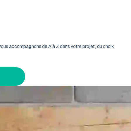
oulable est la réponse idéale pour les propriétaires qui
isse vos murs libres et votre plafond dégagé. Découvrez
 leur garage tout en gardant un espace maximal à
s vous accompagnons de A à Z dans votre projet, du choix