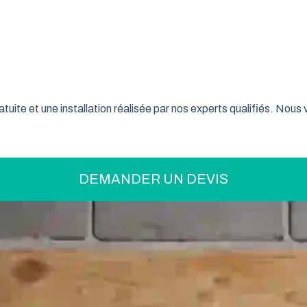
on pratique pour optimiser votre espace ? La porte de garage enr
son système innovant d’enroulement vertical, cette fermeture la
ranche-Comté font confiance à ce type de porte pour sécuriser
tuite et une installation réalisée par nos experts qualifiés. Nou
DEMANDER UN DEVIS