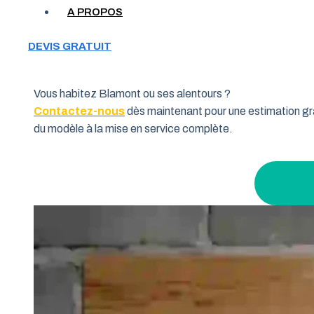
Votre garage manque de place et vous cherchez une soluti
A PROPOS
souhaitent allier fonctionnalité et performance. Grâce à 
pourquoi de nombreux habitants de la région Bourgogne-F
DEVIS GRATUIT
l’intérieur.
Vous habitez Blamont ou ses alentours ?
Contactez-nous
dès maintenant pour une estimation gra
du modèle à la mise en service complète.