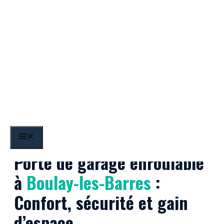
Aller
au
contenu
Boulay-les-Barres
MENU
Porte de garage enroulable
à
Boulay-les-Barres
:
Confort, sécurité et gain
d’espace