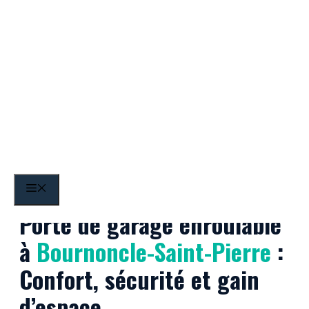
Aller
au
contenu
Bournoncle-Saint-Pierre
MENU
Porte de garage enroulable
à
Bournoncle-Saint-Pierre
:
Confort, sécurité et gain
d’espace