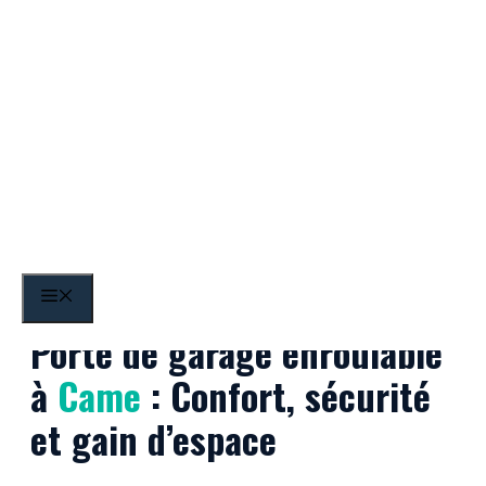
Aller
au
contenu
Came
MENU
Porte de garage enroulable
à
Came
: Confort, sécurité
et gain d’espace