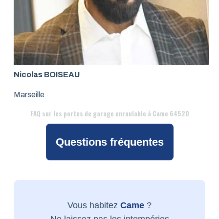
Nicolas BOISEAU
Marseille
FAQ
sur les portes de garage enroulable à Came 64520
Questions fréquentes
Vous habitez
Came
?
Ne laissez pas les intempéries