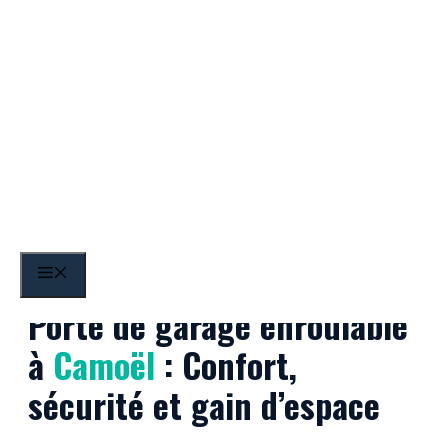
Aller
au
contenu
Camoël
MENU
Porte de garage enroulable
à
Camoël
: Confort,
sécurité et gain d’espace