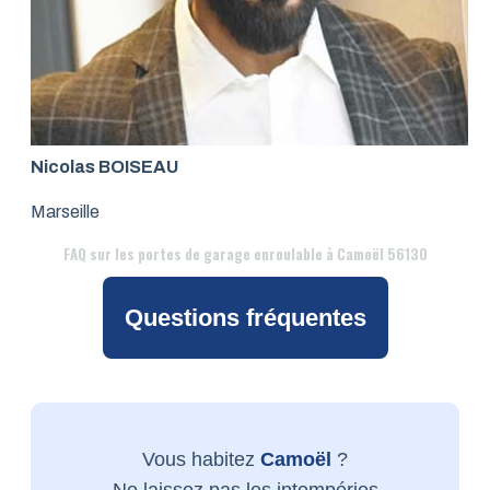
Nicolas BOISEAU
Marseille
FAQ
sur les portes de garage enroulable à Camoël 56130
Questions fréquentes
Vous habitez
Camoël
?
Ne laissez pas les intempéries