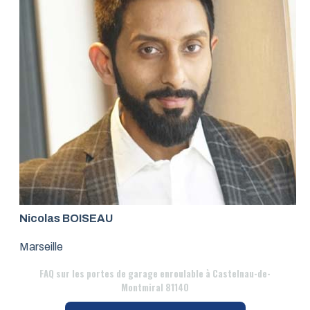
Nicolas BOISEAU
Marseille
FAQ
sur les portes de garage enroulable à Castelnau-de-
Montmiral 81140