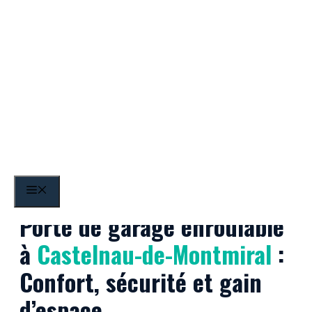
Aller
au
contenu
Castelnau-de-Montmiral
MENU
Porte de garage enroulable
à
Castelnau-de-Montmiral
:
Confort, sécurité et gain
d’espace