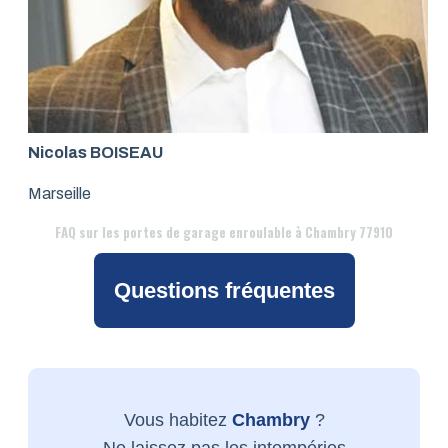
Nicolas BOISEAU
Marseille
FAQ
sur les portes de garage enroulable à Chambry 77910
Questions fréquentes
Vous habitez
Chambry
?
Ne laissez pas les intempéries