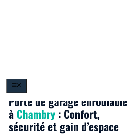
Aller
au
contenu
Chambry
MENU
Porte de garage enroulable
à
Chambry
: Confort,
sécurité et gain d’espace