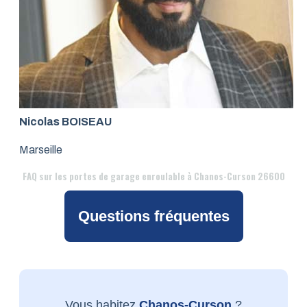
Nicolas BOISEAU
Marseille
FAQ
sur les portes de garage enroulable à Chanos-Curson 26600
Questions fréquentes
Vous habitez
Chanos-Curson
?