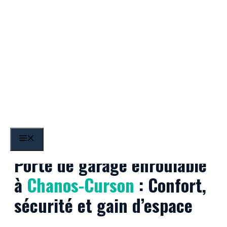
Aller
au
contenu
Chanos-Curson
MENU
Porte de garage enroulable
à
Chanos-Curson
: Confort,
sécurité et gain d’espace