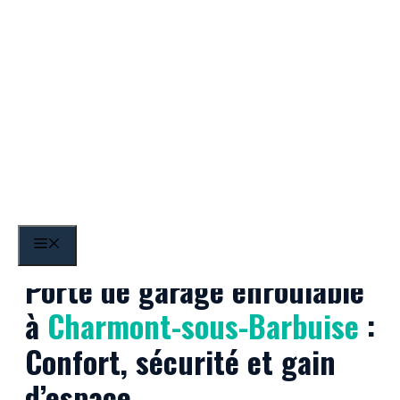
Aller
au
contenu
Charmont-sous-Barbuise
MENU
Porte de garage enroulable
à
Charmont-sous-Barbuise
:
Confort, sécurité et gain
d’espace