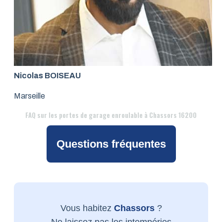
Nicolas BOISEAU
Marseille
FAQ
sur les portes de garage enroulable à Chassors 16200
Questions fréquentes
Vous habitez
Chassors
?
Ne laissez pas les intempéries