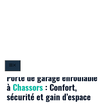
Aller
au
contenu
Chassors
MENU
Porte de garage enroulable
à
Chassors
: Confort,
sécurité et gain d’espace