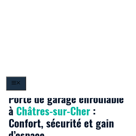
Aller
au
contenu
Châtres-sur-Cher
MENU
Porte de garage enroulable
à
Châtres-sur-Cher
:
Confort, sécurité et gain
d’espace