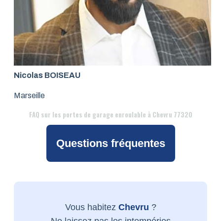
Nicolas BOISEAU
Marseille
FAQ
sur les portes de garage enroulable à Chevru 77320
Questions fréquentes
Vous habitez
Chevru
?
Ne laissez pas les intempéries