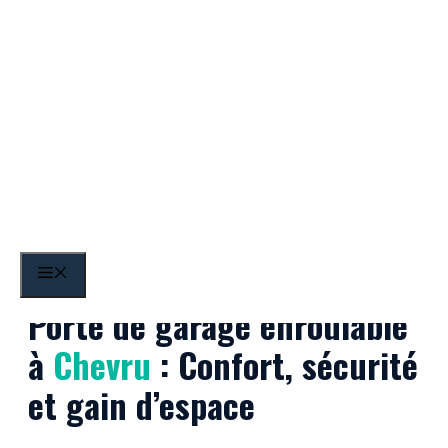
Aller
au
contenu
Chevru
MENU
Porte de garage enroulable
à
Chevru
: Confort, sécurité
et gain d’espace