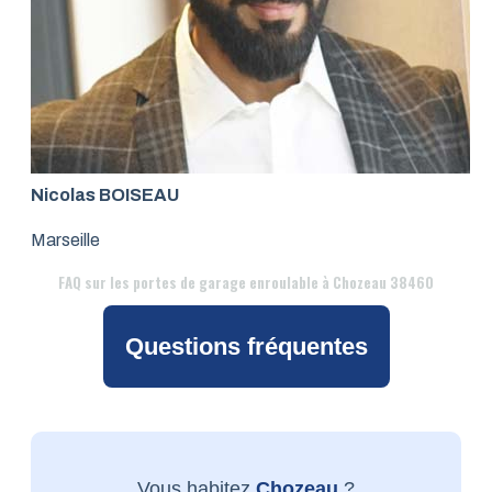
Nicolas BOISEAU
Marseille
FAQ
sur les portes de garage enroulable à Chozeau 38460
Questions fréquentes
Vous habitez
Chozeau
?