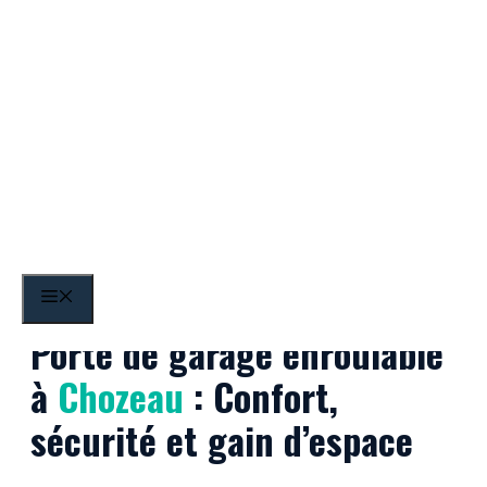
Aller
au
contenu
Chozeau
MENU
Porte de garage enroulable
à
Chozeau
: Confort,
sécurité et gain d’espace