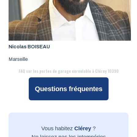
Nicolas BOISEAU
Marseille
FAQ
sur les portes de garage enroulable à Clérey 10390
Questions fréquentes
Vous habitez
Clérey
?
Ne laissez pas les intempéries