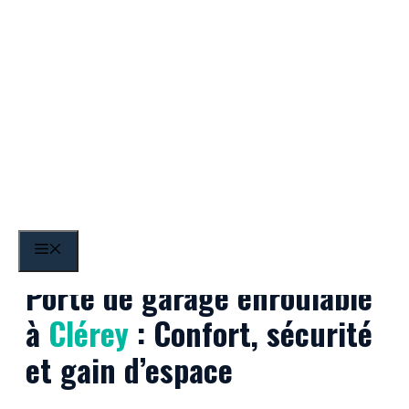
Aller
au
contenu
Clérey
MENU
Porte de garage enroulable
à
Clérey
: Confort, sécurité
et gain d’espace