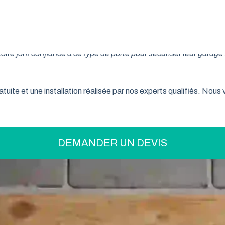
on pratique pour optimiser votre espace ? La porte de garage enr
son système innovant d’enroulement vertical, cette fermeture la
ire font confiance à ce type de porte pour sécuriser leur garage 
tuite et une installation réalisée par nos experts qualifiés. Nou
DEMANDER UN DEVIS