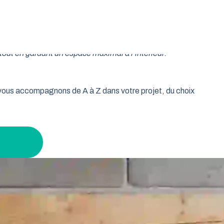
oulable est la réponse idéale pour les propriétaires qui
isse vos murs libres et votre plafond dégagé. Découvrez
tout en gardant un espace maximal à l’intérieur.
s vous accompagnons de A à Z dans votre projet, du choix