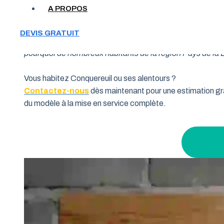
A PROPOS
Votre garage manque de place et vous cherchez une soluti
DEVIS GRATUIT
souhaitent allier fonctionnalité et performance. Grâce à 
pourquoi de nombreux habitants de la région Pays de la Lo
Vous habitez Conquereuil ou ses alentours ?
Contactez-nous
dès maintenant pour une estimation gra
du modèle à la mise en service complète.