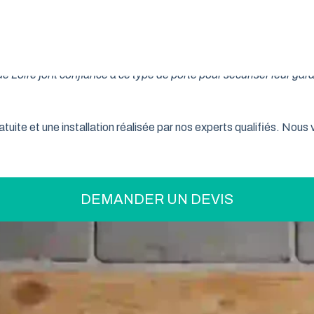
on pratique pour optimiser votre espace ? La porte de garage enr
son système innovant d’enroulement vertical, cette fermeture la
 Loire font confiance à ce type de porte pour sécuriser leur gar
tuite et une installation réalisée par nos experts qualifiés. Nou
DEMANDER UN DEVIS