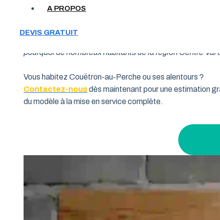
A PROPOS
Votre garage manque de place et vous cherchez une soluti
DEVIS GRATUIT
souhaitent allier fonctionnalité et performance. Grâce à 
pourquoi de nombreux habitants de la région Centre-Val de
Vous habitez Couëtron-au-Perche ou ses alentours ?
Contactez-nous
dès maintenant pour une estimation gra
du modèle à la mise en service complète.