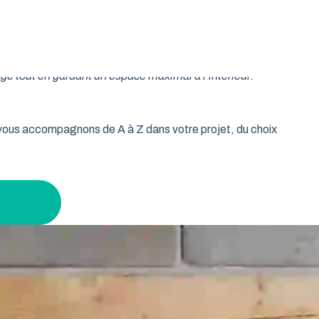
oulable est la réponse idéale pour les propriétaires qui
isse vos murs libres et votre plafond dégagé. Découvrez
age tout en gardant un espace maximal à l’intérieur.
s vous accompagnons de A à Z dans votre projet, du choix