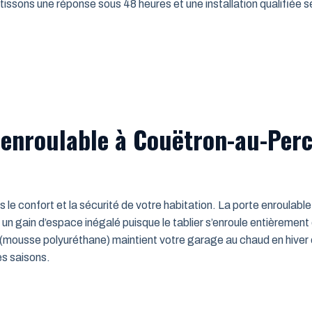
issons une réponse sous 48 heures et une installation qualifiée sel
 enroulable à Couëtron-au-Per
ns le confort et la sécurité de votre habitation. La porte enroulab
un gain d’espace inégalé puisque le tablier s’enroule entièrement
mousse polyuréthane) maintient votre garage au chaud en hiver e
es saisons.