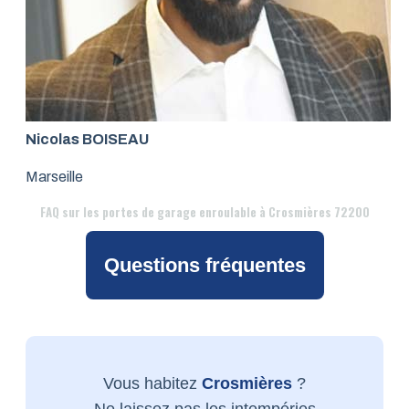
Nicolas BOISEAU
Marseille
FAQ
sur les portes de garage enroulable à Crosmières 72200
Questions fréquentes
Vous habitez
Crosmières
?
Ne laissez pas les intempéries