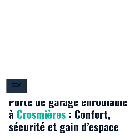
Aller
au
contenu
Crosmières
MENU
Porte de garage enroulable
à
Crosmières
: Confort,
sécurité et gain d’espace