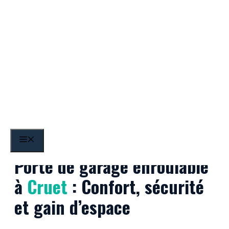
Aller
au
contenu
Cruet
MENU
Porte de garage enroulable
à
Cruet
: Confort, sécurité
et gain d’espace