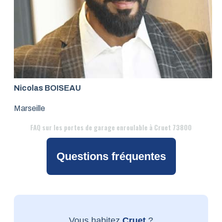
Nicolas BOISEAU
Marseille
FAQ
sur les portes de garage enroulable à Cruet 73800
Questions fréquentes
Vous habitez
Cruet
?