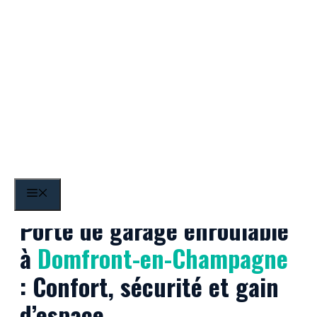
Aller
au
contenu
Domfront-en-Champagne
MENU
Porte de garage enroulable
à
Domfront-en-Champagne
: Confort, sécurité et gain
d’espace