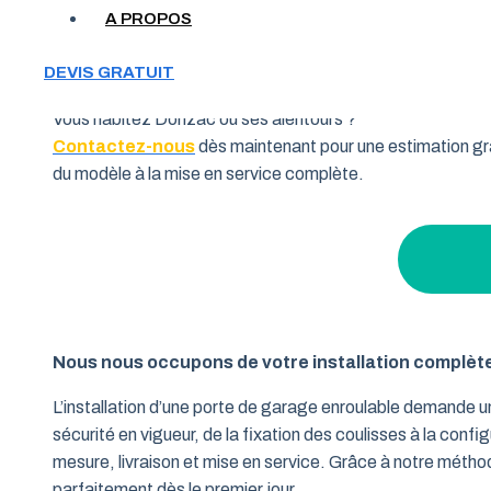
Votre garage manque de place et vous cherchez une soluti
A PROPOS
souhaitent allier fonctionnalité et performance. Grâce à 
pourquoi de nombreux habitants de la région Occitanie fon
DEVIS GRATUIT
Vous habitez Donzac ou ses alentours ?
Contactez-nous
dès maintenant pour une estimation gra
du modèle à la mise en service complète.
Nous nous occupons de votre installation complèt
L’installation d’une porte de garage enroulable demande 
sécurité en vigueur, de la fixation des coulisses à la conf
mesure, livraison et mise en service. Grâce à notre métho
parfaitement dès le premier jour.