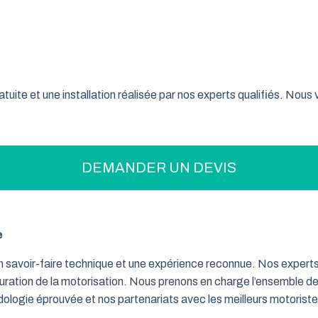
on pratique pour optimiser votre espace ? La porte de garage enr
son système innovant d’enroulement vertical, cette fermeture la
t confiance à ce type de porte pour sécuriser leur garage tout e
tuite et une installation réalisée par nos experts qualifiés. Nou
DEMANDER UN DEVIS
e
un savoir-faire technique et une expérience reconnue. Nos exper
iguration de la motorisation. Nous prenons en charge l’ensemble de
dologie éprouvée et nos partenariats avec les meilleurs motorist