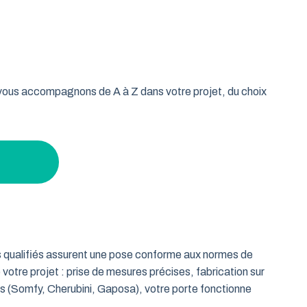
oulable est la réponse idéale pour les propriétaires qui
isse vos murs libres et votre plafond dégagé. Découvrez
n gardant un espace maximal à l’intérieur.
s vous accompagnons de A à Z dans votre projet, du choix
ts qualifiés assurent une pose conforme aux normes de
 votre projet : prise de mesures précises, fabrication sur
es (Somfy, Cherubini, Gaposa), votre porte fonctionne