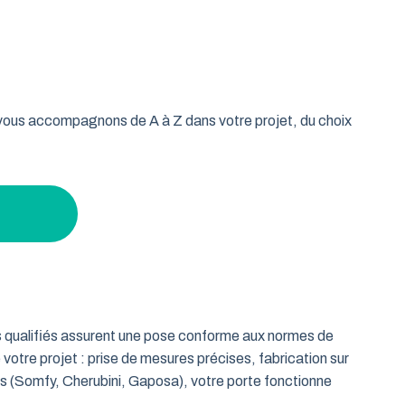
oulable est la réponse idéale pour les propriétaires qui
isse vos murs libres et votre plafond dégagé. Découvrez
garage tout en gardant un espace maximal à l’intérieur.
s vous accompagnons de A à Z dans votre projet, du choix
ts qualifiés assurent une pose conforme aux normes de
 votre projet : prise de mesures précises, fabrication sur
es (Somfy, Cherubini, Gaposa), votre porte fonctionne