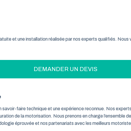
on pratique pour optimiser votre espace ? La porte de garage enr
son système innovant d’enroulement vertical, cette fermeture la
ne-Alpes font confiance à ce type de porte pour sécuriser leur 
tuite et une installation réalisée par nos experts qualifiés. Nou
DEMANDER UN DEVIS
e
un savoir-faire technique et une expérience reconnue. Nos exper
iguration de la motorisation. Nous prenons en charge l’ensemble de
dologie éprouvée et nos partenariats avec les meilleurs motorist