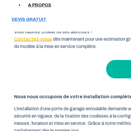
Votre garage manque de place et vous cherchez une soluti
A PROPOS
souhaitent allier fonctionnalité et performance. Grâce à 
pourquoi de nombreux habitants de la région Auvergne-Rhô
DEVIS GRATUIT
Vous habitez Druillat ou ses alentours ?
Contactez-nous
dès maintenant pour une estimation gra
du modèle à la mise en service complète.
Nous nous occupons de votre installation complèt
L’installation d’une porte de garage enroulable demande 
sécurité en vigueur, de la fixation des coulisses à la conf
mesure, livraison et mise en service. Grâce à notre métho
parfaitement dès le premier jour.