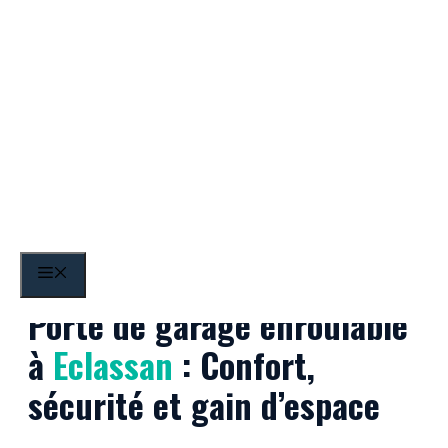
Aller
au
contenu
Eclassan
MENU
Porte de garage enroulable
à
Eclassan
: Confort,
sécurité et gain d’espace