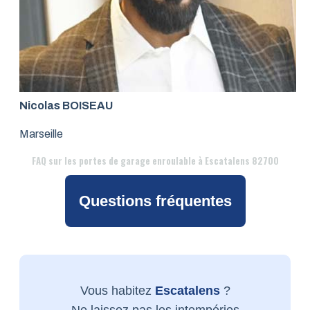
Nicolas BOISEAU
Marseille
FAQ
sur les portes de garage enroulable à Escatalens 82700
Questions fréquentes
Vous habitez
Escatalens
?
Ne laissez pas les intempéries