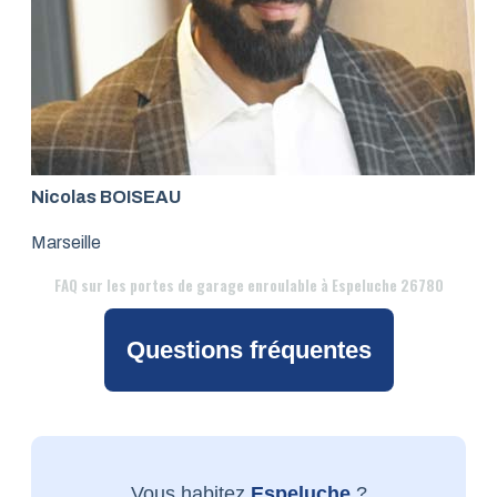
Nicolas BOISEAU
Marseille
FAQ
sur les portes de garage enroulable à Espeluche 26780
Questions fréquentes
Vous habitez
Espeluche
?