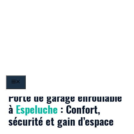
Aller
au
contenu
Espeluche
MENU
Porte de garage enroulable
à
Espeluche
: Confort,
sécurité et gain d’espace