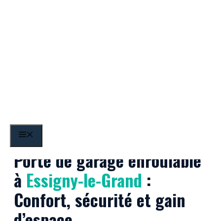
Aller
au
contenu
Essigny-le-Grand
MENU
Porte de garage enroulable
à
Essigny-le-Grand
:
Confort, sécurité et gain
d’espace