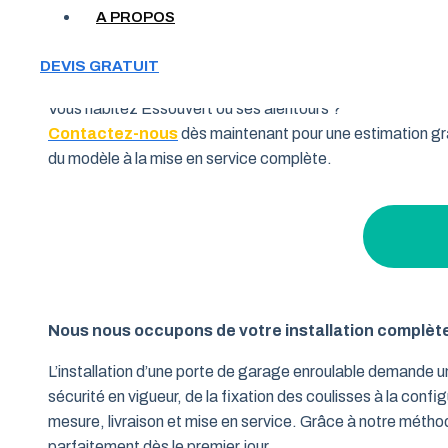
Votre garage manque de place et vous cherchez une soluti
A PROPOS
souhaitent allier fonctionnalité et performance. Grâce à 
pourquoi de nombreux habitants de la région Nouvelle-Aqui
DEVIS GRATUIT
Vous habitez Essouvert ou ses alentours ?
Contactez-nous
dès maintenant pour une estimation gra
du modèle à la mise en service complète.
Nous nous occupons de votre installation complèt
L’installation d’une porte de garage enroulable demande 
sécurité en vigueur, de la fixation des coulisses à la conf
mesure, livraison et mise en service. Grâce à notre métho
parfaitement dès le premier jour.