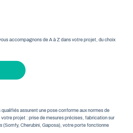
oulable est la réponse idéale pour les propriétaires qui
isse vos murs libres et votre plafond dégagé. Découvrez
age tout en gardant un espace maximal à l’intérieur.
s vous accompagnons de A à Z dans votre projet, du choix
ts qualifiés assurent une pose conforme aux normes de
 votre projet : prise de mesures précises, fabrication sur
es (Somfy, Cherubini, Gaposa), votre porte fonctionne