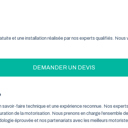
on pratique pour optimiser votre espace ? La porte de garage enr
son système innovant d’enroulement vertical, cette fermeture la
taine font confiance à ce type de porte pour sécuriser leur gar
tuite et une installation réalisée par nos experts qualifiés. Nou
DEMANDER UN DEVIS
e
un savoir-faire technique et une expérience reconnue. Nos exper
iguration de la motorisation. Nous prenons en charge l’ensemble de
dologie éprouvée et nos partenariats avec les meilleurs motorist