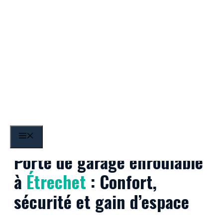
Aller
au
contenu
Étrechet
MENU
Porte de garage enroulable
à
Étrechet
: Confort,
sécurité et gain d’espace