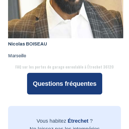
Nicolas BOISEAU
Marseille
FAQ
sur les portes de garage enroulable à Étrechet 36120
Questions fréquentes
Vous habitez
Étrechet
?
Ne laissez pas les intempéries