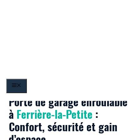
Aller
au
contenu
Ferrière-la-Petite
MENU
Porte de garage enroulable
à
Ferrière-la-Petite
:
Confort, sécurité et gain
d’espace