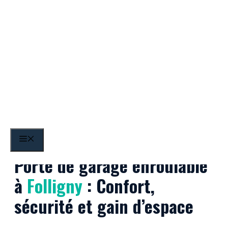
Aller
au
contenu
Folligny
MENU
Porte de garage enroulable
à
Folligny
: Confort,
sécurité et gain d’espace