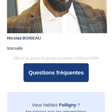
Nicolas BOISEAU
Marseille
FAQ
sur les portes de garage enroulable à Folligny 50320
Questions fréquentes
Vous habitez
Folligny
?
Ne laissez pas les intempéries