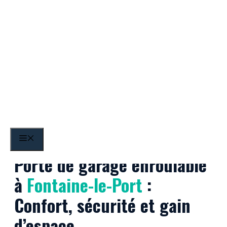
Aller
au
contenu
Fontaine-le-Port
MENU
Porte de garage enroulable
à
Fontaine-le-Port
:
Confort, sécurité et gain
d’espace